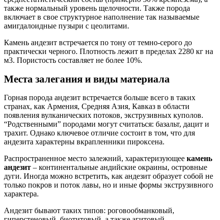
также нормальный уровень щелочности. Также порода
включает в свое структурное наполнение так называемые
амигдалоидные пузыри с цеолитами.
Камень андезит встречается по тону от темно-серого до
практически черного. Плотность лежит в пределах 2280 кг на
м3. Пористость составляет не более 10%.
Места залегания и виды материала
Горная порода андезит встречается больше всего в таких
странах, как Армения, Средняя Азия, Кавказ в области
появления вулканических потоков, экструзивных куполов.
“Родственными” породами могут считаться: базальт, дацит и
трахит. Однако ключевое отличие состоит в том, что для
андезита характерны вкрапленники пироксена.
Распространенное место залежний, характеризующее
камень
андезит
– континентальные андийские окраины, островные
дуги. Иногда можно встретить, как андезит образует собой не
только покров и поток лавы, но и иные формы экструзивного
характера.
Андезит бывают таких типов: роговообманковый,
гиперстеновый, биотитовый, а также агитовый.